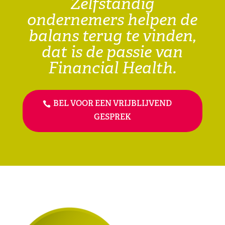
Zelfstandig
ondernemers helpen de
balans terug te vinden,
dat is de passie van
Financial Health.
BEL VOOR EEN VRIJBLIJVEND
GESPREK