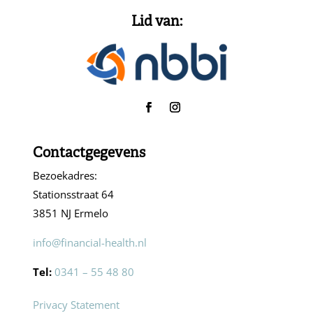
Lid van:
Contactgegevens
Bezoekadres:
Stationsstraat 64
3851 NJ Ermelo
info@financial-health.nl
Tel:
0341 – 55 48 80
Privacy Statement