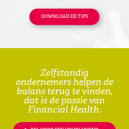
DOWNLOAD DE TIPS
Zelfstandig
ondernemers helpen de
balans terug te vinden,
dat is de passie van
Financial Health.